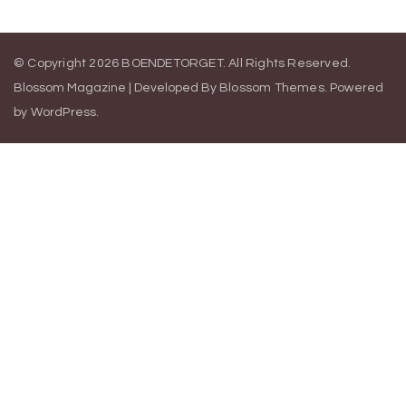
© Copyright 2026
BOENDETORGET
. All Rights Reserved.
Blossom Magazine | Developed By
Blossom Themes
.
Powered
by
WordPress
.