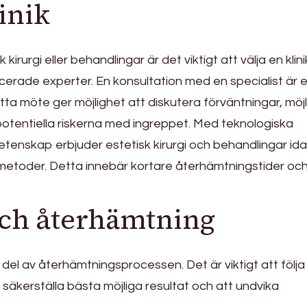
linik
irurgi eller behandlingar är det viktigt att välja en kli
cerade experter. En konsultation med en specialist är e
etta möte ger möjlighet att diskutera förväntningar, möj
 potentiella riskerna med ingreppet. Med teknologiska
tenskap erbjuder estetisk kirurgi och behandlingar id
 metoder. Detta innebär kortare återhämtningstider oc
och återhämtning
del av återhämtningsprocessen. Det är viktigt att följa
t säkerställa bästa möjliga resultat och att undvika