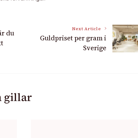
Next Article
är du
Guldpriset per gram i
tt
Sverige
 gillar