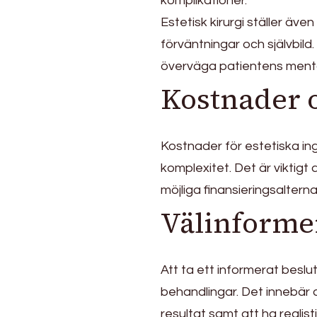
komplikationer.
Estetisk kirurgi ställer äve
förväntningar och självbild.
överväga patientens menta
Kostnader o
Kostnader för estetiska i
komplexitet. Det är vikti
möjliga finansieringsalternat
Välinformer
Att ta ett informerat beslu
behandlingar. Det innebär at
resultat samt att ha realist