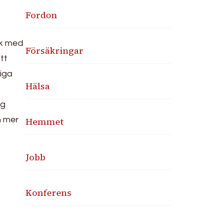
Fordon
nik med
Försäkringar
tt
liga
Hälsa
ag
h mer
Hemmet
Jobb
Konferens