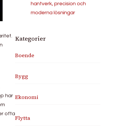
hantverk, precision och
moderna lösningar
ritet.
Kategorier
n
Boende
Bygg
.
pp har
Ekonomi
som
er ofta
Flytta