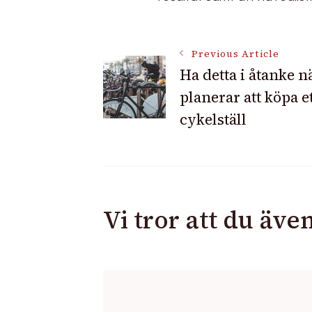
Post
Previous Article
Ha detta i åtanke n
planerar att köpa e
Navigation
cykelställ
Vi tror att du även