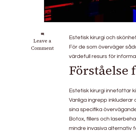
Estetisk kirurgi och skönhe
on
Leave a
För de som överväger såd
Om
Comment
estetisk
värdefull resurs för inform
kirurgi
Förståelse f
i
Sverige
Estetisk kirurgi innefattar 
Vanliga ingrepp inkluderar 
sina specifika överväganden
Botox, fillers och laserbeh
mindre invasiva alternativ 