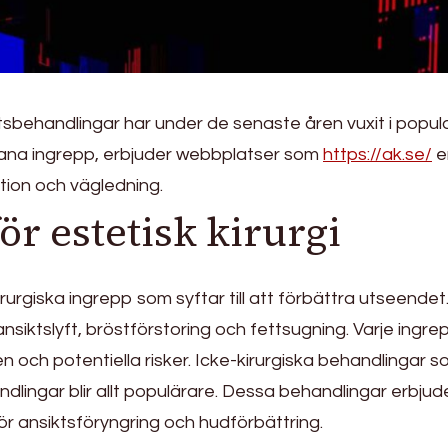
tsbehandlingar har under de senaste åren vuxit i popula
ana ingrepp, erbjuder webbplatser som
https://ak.se/
e
ation och vägledning.
ör estetisk kirurgi
kirurgiska ingrepp som syftar till att förbättra utseendet
ansiktslyft, bröstförstoring och fettsugning. Varje ingre
 och potentiella risker. Icke-kirurgiska behandlingar 
andlingar blir allt populärare. Dessa behandlingar erbjud
för ansiktsföryngring och hudförbättring.