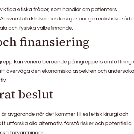
n viktiga etiska frågor, som handlar om patienters
 Ansvarsfulla kliniker och kirurger bör ge realistiska råd 
la och fysiska välbefinnande.
ch finansiering
ngrepp kan variera beroende på ingreppets omfattning
gt att överväga den ekonomiska aspekten och undersök
iv.
at beslut
t är avgörande när det kommer till estetisk kirurgi och
t utforska alla alternativ, förstå risker och potentiella
iska förväntningar.